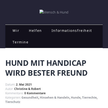
Wir
Helfen
Informationsfreiheit
Termine
HUND MIT HANDICAP
WIRD BESTER FREUND
Datum:
2. Mai 2021
Autor:
Christine & Robert
Kommentare:
0 Kommentare
Kategorien:
Gesundheit
,
Hinsehen & Handeln
,
Hunde
,
Tierrechte
,
Tierschutz