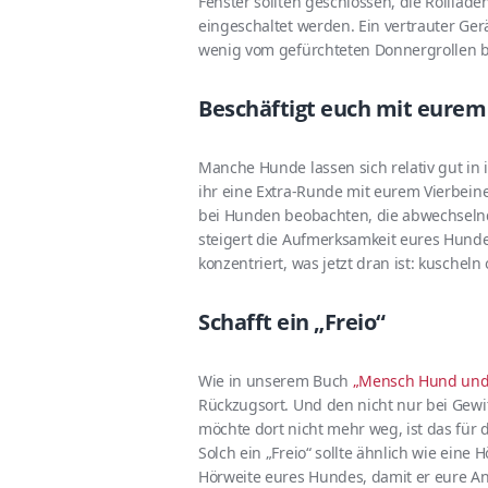
Fenster sollten geschlossen, die Rollläd
eingeschaltet werden. Ein vertrauter Ger
wenig vom gefürchteten Donnergrollen b
Beschäftigt euch mit eure
Manche Hunde lassen sich relativ gut in 
ihr eine Extra-Runde mit eurem Vierbein
bei Hunden beobachten, die abwechselnd
steigert die Aufmerksamkeit eures Hunde
konzentriert, was jetzt dran ist: kuscheln
Schafft ein „Freio“
Wie in unserem Buch
„Mensch Hund und
Rückzugsort. Und den nicht nur bei Gewit
möchte dort nicht mehr weg, ist das für 
Solch ein „Freio“ sollte ähnlich wie ei
Hörweite eures Hundes, damit er eure An