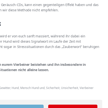
it Geräusch-CDs, kann einen gegenteiligen Effekt haben und das
n wir diese Methode nicht empfehlen.
g
ird er von euch sanft massiert, während ihr dabei ein
er Hund wird dieses Signalwort im Laufe der Zeit mit
ht sogar in Stresssituationen durch das „Zauberwort“ beruhigen
hen eurem Vierbeiner beistehen und ihn insbesondere in
uationen nicht alleine lassen.
Gewitter
,
Hund
,
Mensch Hund und
,
Sicherheit
,
Unsicherheit
,
Vierbeiner