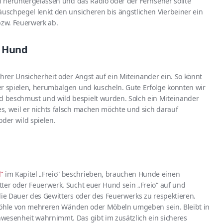
en heruntergelassen und das Radio oder der Fernseher sollte
äuschpegel lenkt den unsicheren bis ängstlichen Vierbeiner ein
zw. Feuerwerk ab.
m Hund
ihrer Unsicherheit oder Angst auf ein Miteinander ein. So könnt
er spielen, herumbalgen und kuscheln. Gute Erfolge konnten wir
 beschmust und wild bespielt wurden. Solch ein Miteinander
s, weil er nichts falsch machen möchte und sich darauf
 oder wild spielen.
“
im Kapitel „Freio“ beschrieben, brauchen Hunde einen
ter oder Feuerwerk. Sucht euer Hund sein „Freio“ auf und
die Dauer des Gewitters oder des Feuerwerks zu respektieren.
ne Höhle von mehreren Wänden oder Möbeln umgeben sein. Bleibt in
wesenheit wahrnimmt. Das gibt im zusätzlich ein sicheres