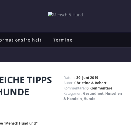
ormationsfreiheit
Termine
EICHE TIPPS
Datum:
30. Juni 2019
Autor:
Christine & Robert
 HUNDE
Kommentare:
0 Kommentare
Kategorien:
Gesundheit
,
Hinsehen
& Handeln
,
Hunde
ative "Mensch Hund und"