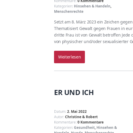
Kommentare:
0 Kommentare
Kategorien:
Hinsehen & Handeln
,
Menschenrechte
Setzt am 8. März 2023 ein Zeichen gegen 
Thematisiert Gewalt gegen Frauen in eur
dritte Frau ist von Gewalt betroffen Jede
von physischer und/oder sexualisierter G
Weiterlesen
ER UND ICH
Datum:
2. Mai 2022
Autor:
Christine & Robert
Kommentare:
0 Kommentare
Kategorien:
Gesundheit
,
Hinsehen &
Handeln
,
Hunde
,
Menschenrechte
,