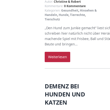
Autor:
Christine & Robert
Kommentare:
0 Kommentare
Kategorien:
Gesundheit
,
Hinsehen &
Handeln
,
Hunde
,
Tierrechte
,
Tierschutz
„Den Hund zum Junkie gemacht“ liest sich 
schreiben hier natürlich nicht über Her
machende Spiel mit Frisbee, Ball und St
Beute und bringen…
Weiterlesen
DEMENZ BEI
HUNDEN UND
KATZEN