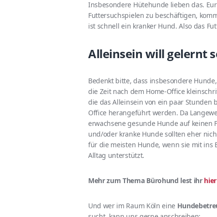
Insbesondere Hütehunde lieben das. Eure
Futtersuchspielen zu beschäftigen, kommt
ist schnell ein kranker Hund. Also das F
Alleinsein will gelernt 
Bedenkt bitte, dass insbesondere Hunde,
die Zeit nach dem Home-Office kleinsch
die das Alleinsein von ein paar Stunden
Office herangeführt werden. Da Langewei
erwachsene gesunde Hunde auf keinen Fal
und/oder kranke Hunde sollten eher nicht 
für die meisten Hunde, wenn sie mit ins
Alltag unterstützt.
Mehr zum Thema Bürohund lest ihr
hie
Und wer im Raum Köln eine
Hundebetreu
sucht, kann uns gerne anschreiben: