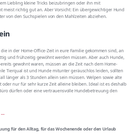
m Liebling kleine Tricks beizubringen oder ihn mit
 meist richtig gut an. Aber Vorsicht: Ein übergewichtiger Hund
utter von den Suchspielen von den Mahlzeiten abziehen.
sein
 die in der Home-Office-Zeit in eure Familie gekommen sind, an
rittig und frühzeitig gewöhnt werden müssen. Aber auch Hunde,
 bereits gewohnt waren, müssen an die Zeit nach dem Home-
le Tierqual ist und Hunde mitunter geräuschlos leiden, sollten
l länger als 3 Stunden allein sein müssen. Welpen sowie alte
oder nur für sehr kurze Zeit alleine bleiben. Ideal ist es deshalb
 Büro dürfen oder eine vertrauensvolle Hundebetreuung den
r …
ung für den Alltag, für das Wochenende oder den Urlaub