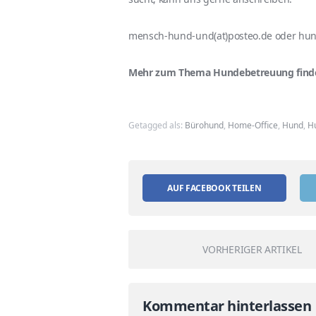
mensch-hund-und(at)posteo.de oder hu
Mehr zum Thema Hundebetreuung finde
Getagged als:
Bürohund
,
Home-Office
,
Hund
,
H
AUF FACEBOOK TEILEN
VORHERIGER ARTIKEL
Kommentar hinterlassen