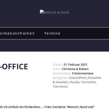
ormationsfreiheit
Termine
-OFFICE
Datum:
21. Februar 2021
Autor:
Christine & Robert
Kommentare:
0 Kommentare
Kategorien:
Gesundheit
,
Hinsehen
& Handeln
,
Hunde
,
Tierrechte
,
Tierschutz
ich einfach ein Nickerchen ... / Foto: Initiative "Mensch, Hund und"