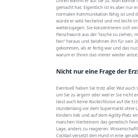
Ohren kommt er auf Sie zu. Man könnte f
gemacht hat. Eigentlich ist es aber nur ei
normalen Kommunikation fähig ist und da
würde er wild hechelnd und mit leicht ir
weiterzujagen. Sie konzentrieren sich ein
Fleischwurst aus der Tasche zu ziehen, 
fein“ heraus und belohnen ihn für sein 
gekommen, als er fertig war und das nur,
warum er Ihnen das immer wieder antut. E
Nicht nur eine Frage der Er
Eventuell haben Sie trotz aller Wut auch 
um Sie zu ärgern oder weil er Sie nicht e
lässt auch keine Rückschlüsse auf die E
stundenlang vor dem Supermarkt ohne Lei
Kindern lieb und auf dem Agility-Platz ein
manchen Vierbeinern das genetisch fixie
Lage, anders zu reagieren. Wissenschaftl
Cocktail versetzt den Hund in eine gera