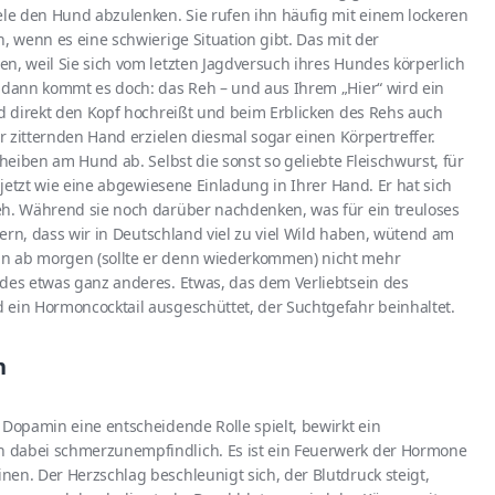
le den Hund abzulenken. Sie rufen ihn häufig mit einem lockeren
, wenn es eine schwierige Situation gibt. Das mit der
n, weil Sie sich vom letzten Jagdversuch ihres Hundes körperlich
d dann kommt es doch: das Reh – und aus Ihrem „Hier“ wird ein
nd direkt den Kopf hochreißt und beim Erblicken des Rehs auch
er zitternden Hand erzielen diesmal sogar einen Körpertreffer.
cheiben am Hund ab. Selbst die sonst so geliebte Fleischwurst, für
e jetzt wie eine abgewiesene Einladung in Ihrer Hand. Er hat sich
eh. Während sie noch darüber nachdenken, was für ein treuloses
rgern, dass wir in Deutschland viel zu viel Wild haben, wütend am
n ab morgen (sollte er denn wiederkommen) nicht mehr
ndes etwas ganz anderes. Etwas, das dem Verliebtsein des
 ein Hormoncocktail ausgeschüttet, der Suchtgefahr beinhaltet.
n
 Dopamin eine entscheidende Rolle spielt, bewirkt ein
 dabei schmerzunempfindlich. Es ist ein Feuerwerk der Hormone
en. Der Herzschlag beschleunigt sich, der Blutdruck steigt,