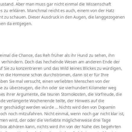
Zustand. Aber man muss gar nicht einmal die Wissenschaft
 zu erklären. Manchmal reicht es auch, einem von der Hatz
t zu schauen. Dieser Ausdruck in den Augen, die langgezogenen
nen da entgegen.
zweimal die Chance, das Reh früher als ihr Hund zu sehen, ihn
u verhindern. Doch das hechelnde Wesen am anderen Ende der
f Sie zu konzentrieren und das Wild keines Blickes zu würdigen,
hn die Hormone schon durchströmen, dann ist er für Ihre
ben Sie mal versucht, einen verliebten Menschen von der
se zu überzeugen, die ihn oder sie vierhundert Kilometer weg
es ihrer Argumente, die teuren Stornokosten, die Vorfreude, die
e verlängerte Wochenende teilte, der Hinweis auf die
wer geschädigt werden würde … Nichts wird den von Dopamin
ch noch mitzufahren. Nicht einmal, wenn noch gar nicht klar ist,
men wird, der oder die Verliebte möglicherweise drei Tage
ilbox abhören kann, nichts wird ihn von der Nähe des begehrten