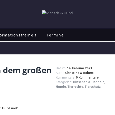
ormationsfreiheit
Termine
ch dem großen
Datum:
14. Februar 2021
Autor:
Christine & Robert
Kommentare:
0 Kommentare
Kategorien:
Hinsehen & Handeln
,
Hunde
,
Tierrechte
,
Tierschutz
sch Hund und"