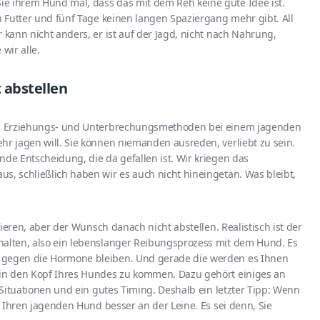
e ihrem Hund mal, dass das mit dem Reh keine gute Idee ist.
in Futter und fünf Tage keinen langen Spaziergang mehr gibt. All
 kann nicht anders, er ist auf der Jagd, nicht nach Nahrung,
wir alle.
t abstellen
ten Erziehungs- und Unterbrechungsmethoden bei einem jagenden
hr jagen will. Sie können niemanden ausreden, verliebt zu sein.
nde Entscheidung, die da gefallen ist. Wir kriegen das
s, schließlich haben wir es auch nicht hineingetan. Was bleibt,
llieren, aber der Wunsch danach nicht abstellen. Realistisch ist der
halten, also ein lebenslanger Reibungsprozess mit dem Hund. Es
 gegen die Hormone bleiben. Und gerade die werden es Ihnen
 in den Kopf Ihres Hundes zu kommen. Dazu gehört einiges an
n Situationen und ein gutes Timing. Deshalb ein letzter Tipp: Wenn
ie Ihren jagenden Hund besser an der Leine. Es sei denn, Sie