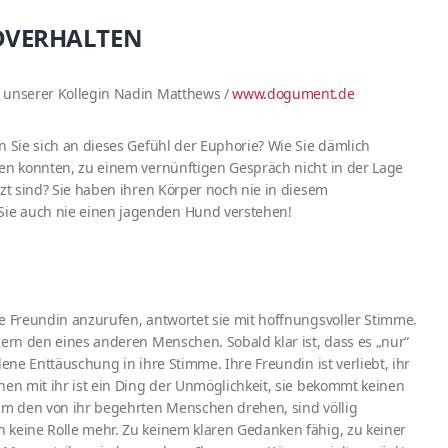
DVERHALTEN
n unserer Kollegin Nadin Matthews /
www.dogument.de
n Sie sich an dieses Gefühl der Euphorie? Wie Sie dämlich
sen konnten, zu einem vernünftigen Gespräch nicht in der Lage
tzt sind? Sie haben ihren Körper noch nie in diesem
ie auch nie einen jagenden Hund verstehen!
e Freundin anzurufen, antwortet sie mit hoffnungsvoller Stimme.
dern den eines anderen Menschen. Sobald klar ist, dass es „nur“
lene Enttäuschung in ihre Stimme. Ihre Freundin ist verliebt, ihr
hen mit ihr ist ein Ding der Unmöglichkeit, sie bekommt keinen
 um den von ihr begehrten Menschen drehen, sind völlig
 keine Rolle mehr. Zu keinem klaren Gedanken fähig, zu keiner