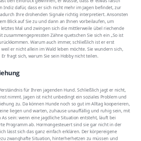
ast den Eindruck gewinnen, er wüsste, dass er etwas falsch
n Indiz dafür, dass er sich nicht mehr im Jagen befindet, zur
durch Ihre drohenden Signale richtig interpretiert. Ansonsten
rem Blick auf Sie zu und dann an Ihnen vorbeilaufen, um
 letztes Mal und zwingen sich die mittlerweile übel riechende
mit zusammengepressten Zähne quetschen Sie sich ein „So ist
Zurückkommen. Warum auch immer, schließlich ist er erst
 weil er nicht allein im Wald leben möchte. Sie wundern sich,
r fragt sich, warum Sie sein Hobby nicht teilen.
ziehung
Verständnis für Ihren jagenden Hund. Schließlich jagt er nicht,
rnst nimmt. Jagen ist nicht unbedingt ein soziales Problem und
rziehung zu. Da können Hunde noch so gut im Alltag kooperieren,
ne liegen und warten, zuhause unauffällig und ruhig sein, mit
 As sein: wenn eine jagdliche Situation entsteht, läuft bei
rte Programm ab. Hormongesteuert sind sie gar nicht in der
ich lässt sich das ganz einfach erklären. Der körpereigene
dezu zwanghafte Situation, hinterherhetzen zu müssen und