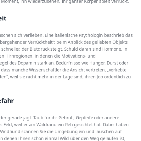
en Moment, ihn wiederzusehen. Ihr ganzer Körper spielt verrückt.
it
schen sich verlieben. Eine italienische Psychologin beschrieb das
rübergehender Verrücktheit“: beim Anblick des geliebten Objekts
t schneller, der Blutdruck steigt. Schuld daran sind Hormone, in
den Hirnregionen, in denen die Motivations- und
iegel des Dopamin stark an. Bedürfnisse wie Hunger, Durst oder
dass manche Wissenschaftler die Ansicht vertreten, „verliebte
“, weil sie nicht mehr in der Lage sind, ihren Job ordentlich zu
efahr
 der gerade jagt. Taub für ihr Gebrüll, Gepfeife oder andere
as Feld, weil er am Waldrand ein Reh gesichtet hat. Dabei haben
er Windhund scannen Sie die Umgebung ein und lauschen auf
 an denen Ihnen schon einmal Wild über den Weg gelaufen ist,