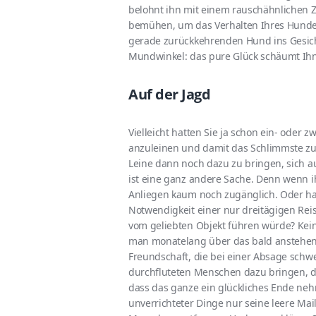
belohnt ihn mit einem rauschähnlichen 
bemühen, um das Verhalten Ihres Hundes
gerade zurückkehrenden Hund ins Gesich
Mundwinkel: das pure Glück schäumt Ih
Auf der Jagd
Vielleicht hatten Sie ja schon ein- oder 
anzuleinen und damit das Schlimmste z
Leine dann noch dazu zu bringen, sich au
ist eine ganz andere Sache. Denn wenn i
Anliegen kaum noch zugänglich. Oder ha
Notwendigkeit einer nur dreitägigen Rei
vom geliebten Objekt führen würde? Kein
man monatelang über das bald anstehend
Freundschaft, die bei einer Absage sch
durchfluteten Menschen dazu bringen, do
dass das ganze ein glückliches Ende neh
unverrichteter Dinge nur seine leere Ma