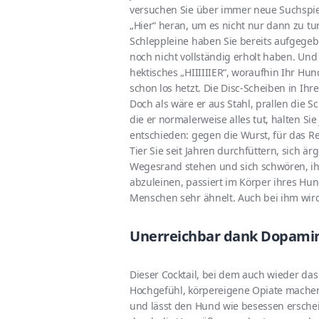
versuchen Sie über immer neue Suchspie
„Hier“ heran, um es nicht nur dann zu tun
Schleppleine haben Sie bereits aufgegebe
noch nicht vollständig erholt haben. Un
hektisches „HIIIIIIER“, woraufhin Ihr Hu
schon los hetzt. Die Disc-Scheiben in Ihr
Doch als wäre er aus Stahl, prallen die S
die er normalerweise alles tut, halten Si
entschieden: gegen die Wurst, für das R
Tier Sie seit Jahren durchfüttern, sich ä
Wegesrand stehen und sich schwören, ih
abzuleinen, passiert im Körper ihres Hu
Menschen sehr ähnelt. Auch bei ihm wird
Unerreichbar dank Dopami
Dieser Cocktail, bei dem auch wieder das
Hochgefühl, körpereigene Opiate machen
und lässt den Hund wie besessen erschein