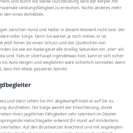
ens und durch die starke Durchblutung wird der Körper mit
 maximale Leistungsfähigkeit zu erreichen. Nichts anderes mehr
n den eines Verliebten.
gen zwischen Hund und Halter in diesem Moment nicht sein: der
dere voller Sorge. Denn Sie warten ja noch immer, er ist
et jetzt hören Sie einen Schuss und das Quietschen von
enden Sie wie ein Radargerät alle dreißig Sekunden ein „Hier“ als
da sind. Falls er überhaupt irgendetwas hört, kann er sich sicher
ch ins Auto steigen und wegfahren wäre sicherlich sinnvoller, wenn
t, dass ihm etwas passieren könnte.
gdbegleiter
n) und dann sehen Sie ihn: abgekämpft trabt er auf Sie zu,
ng durchleben. Die Sorge weicht der Erleichterung, direkt
neben ihren jagdlichen Fähigkeiten sehr talentiert im Deuten
rspringende Halsschlagader erkennt Ihr Hund auf mindestens
sverhalten. Auf den Brustwarzen kriechend und mit angelegten