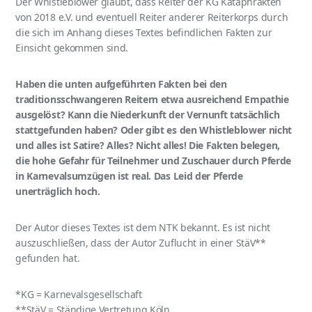
Der Whistleblower glaubt, dass Reiter der KG Kataphrakten
von 2018 e.V. und eventuell Reiter anderer Reiterkorps durch
die sich im Anhang dieses Textes befindlichen Fakten zur
Einsicht gekommen sind.
Haben die unten aufgeführten Fakten
bei den
traditionsschwangeren Reitern etwa ausreichend Empathie
ausgelöst? Kann die Niederkunft der Vernunft tatsächlich
stattgefunden haben? Oder gibt es den Whistleblower nicht
und alles ist Satire? Alles? Nicht alles! Die Fakten belegen,
die hohe Gefahr für Teilnehmer und Zuschauer durch Pferde
in Karnevalsumzügen ist real. Das Leid der Pferde
unerträglich hoch.
Der Autor dieses Textes ist dem NTK bekannt. Es ist nicht
auszuschließen, dass der Autor Zuflucht in einer StäV**
gefunden hat.
*KG = Karnevalsgesellschaft
**StäV = Ständige Vertretung Köln