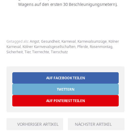
Wagens auf den ersten 30 Beschleunigungsmetern).
Getagged als:
Angst
,
Gesundheit
,
Karneval
,
Karnevalsumzüge
,
Kölner
Karneval
,
Kölner Karnvevalsgesellschaften
,
Pferde
,
Rosenmontag
,
Sicherheit
,
Tier
,
Tierrechte
,
Tierschutz
AUF FACEBOOK TEILEN
TWITTERN
AUF PINTEREST TEILEN
VORHERIGER ARTIKEL
NÄCHSTER ARTIKEL