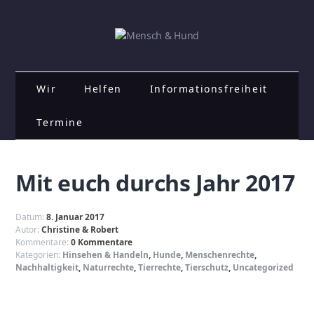
Wir
Helfen
Informationsfreiheit
Termine
Mit euch durchs Jahr 2017
Datum:
8. Januar 2017
Autor:
Christine & Robert
Kommentare:
0 Kommentare
Kategorien:
Hinsehen & Handeln
,
Hunde
,
Menschenrechte
,
Nachhaltigkeit
,
Naturrechte
,
Tierrechte
,
Tierschutz
,
Uncategorized